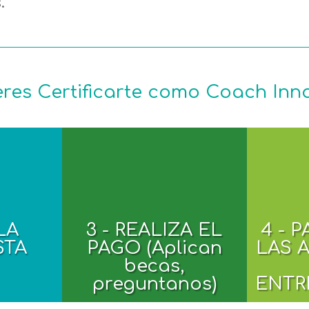
.
res Certificarte como Coach Inn
LA
3 - REALIZA EL
4 - 
STA
PAGO (Aplican
LAS 
becas,
preguntanos)
ENTR