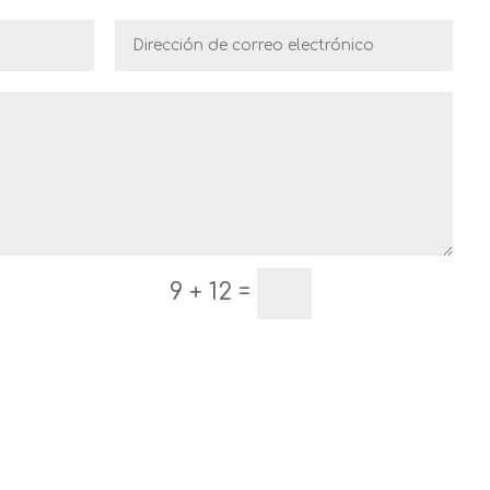
=
9 + 12
Enviar