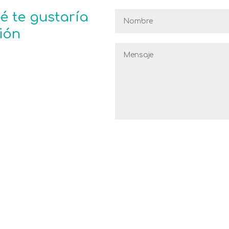
é te gustaría
ión