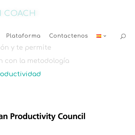
ON COACH
Plataforma
Contactenos
ón y te permite
n con la metodología
roductividad