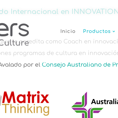
cado Internacional en INNOVATI
Inicio
Productos
 que te acredita como Coach en innovaci
nes programas de cultura en innovació
 Avalado por el
Consejo Australiano de P