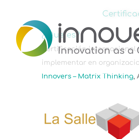
Certifi
¿Que es?
Certificación internacional
implementar en organizacio
Innovers – Matrix Thinking
,