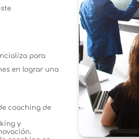
este
ncializa para
nes en lograr una
de coaching de
king y
novación.